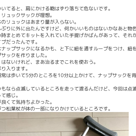
ついてると、肩にかける鞄はずり落ちて危ないです。
くリュックサックが理想。
ちのリュックはあまり量が入らない。
しぶりに外に出たんですけど、何かいいものはないかなあと物
の時まとめてキットを入れていた手提げかばんがあって、それ
イプだったんです。
はナップサックになるかも、と下に紐を通すループをつけ、紐
プサックを作りました。
くはないけれど、まあ治るまでこれを使おう。
ぷり入ります。
通常は歩いて5分のところを10分以上かけて、ナップサックを
つもなら点滅しているところを走って渡るんだけど、今回は点
って感じ。
が良くて気持ちよかった。
づつ松葉杖が体の一部になりかけているところです。