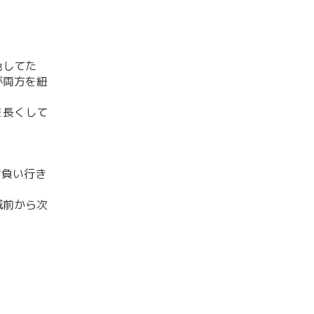
色してた
が両方を紐
を長くして
背負い行き
滅前から次