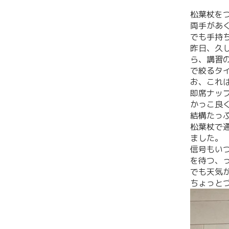
松葉杖を
両手があ
でも手持
昨日、久
ら、講習
で絞るタ
お、これ
即席ナッ
かっこ良
結構たっ
松葉杖で
ました。
信号もい
を待つ、
でも天気
ちょっと