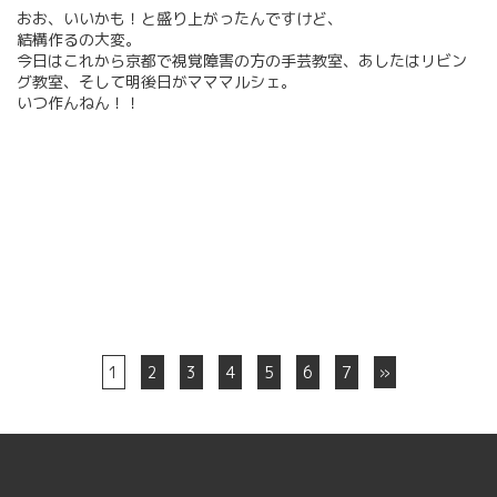
おお、いいかも！と盛り上がったんですけど、
結構作るの大変。
今日はこれから京都で視覚障害の方の手芸教室、あしたはリビン
グ教室、そして明後日がマママルシェ。
いつ作んねん！！
1
2
3
4
5
6
7
»