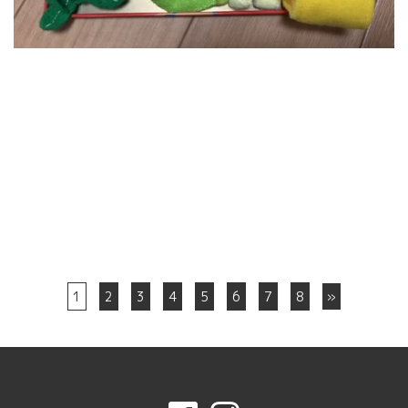
1
2
3
4
5
6
7
8
»