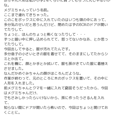
赤ちゃん人形は私が小学2年くらいに買ってもらったんじゃないか
な。
メグミちゃんっていう名前。
ここまで連れてきちゃった。
このこをボックスに中に入れていたのはいつも頭の中にあって、
多分気のせいだと思うんだけど、閉めたはずのBOXのドアが開い
てたりして、
ちょっと、ほんのちょっと怖くなったりして・・・
ずっと暗い中に押し込められてて、怒ってないかなあ、とか思っ
てたりして。
今回出してやると、服が汚れてたんです。
多分息子の小さいときの服を着せてて、そのままにしてたからシ
ミとか出て。
これを機に、顔とか手とか拭いて、服も孫がきていた服に着替え
させました。
なんだかめぐみちゃんの顔がほころんだような。
作業が終わって、元のところに木のボックスを置いて、その中に
人形を入れました。
前メグミちゃんとクマを一緒に入れて窮屈そうだったから、今回
はメグミちゃんだけ、
でもさみしかったらいけないから、孫に作ったうさるんを入れ
て、
知らない間にドアが開いたら怖いので、今回はちょっと開けてお
くことに。