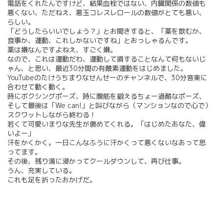
電話をくれたんですけど、結果血栓ではない、内臓関係の数値も
悪くない、ただねえ、悪玉コレスレロールの数値がとても悪い、
らしい。
「どうしたらいいでしょう？」とお聞きすると、「薬を飲むか、
食事か、運動、これしかないですね」とおっしゃるんです。
薬は嫌なんですよねえ、すごく嫌。
なので、これは運動だわ、運動して損することなんて何もないじ
ゃん、と思い、最近30分間の有酸素運動をはじめました。
YouTubeのたけうちまりなせんせーのチャンネルで、30分音楽に
合わせて動く動く。
時にボクシングポーズ、時に腹筋を鍛えるちょー過酷なポーズ、
そして最後は「We can!」と叫びながら（マンションなので心で）
スクワットしながら終わる！
若くて可愛いまりな先生が褒めてくれる。「はじめたあなた、偉
いよー」
汗をかくかく。一日こんなふうに汗かくって悪くないなあって思
ってます。
その後、残り湯に浸かってクールダウンして、再び仕事。
うん、充実している。
これも足を折ったおかげだ。