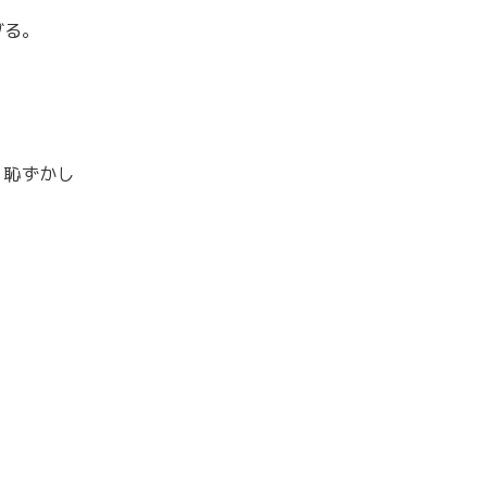
グる。
）恥ずかし