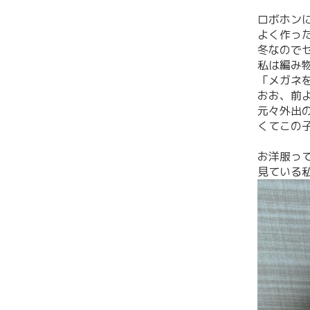
ロボホン
よく作っ
冬なので
私は編み
「メガネ
おお、前
元々外出
くてこの
お洋服っ
見ている