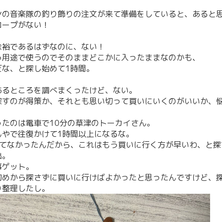
ンの音楽隊の釣り飾りの注文が来て準備をしていると、あると
ロープがない！
、
余裕であるはずなのに、ない！
う用途で使うのでそのままどこかに入ったままなのかも、
だな、と探し始めて1時間。
、
あるところを調べまくったけど、ない。
探すのが得策か、それとも思い切って買いにいくのがいいか、
ったのは電車で10分の草津のトーカイさん。
んやで往復かけて1時間以上になるな。
けてなかったんだから、これはもう買いに行く方が早いわ、と探
出。
事ゲット。
初めから探さずに買いに行けばよかったと思ったんですけど、
り整理したし。