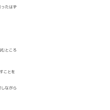
思ったはず
悩むところ
すことを
探しながら