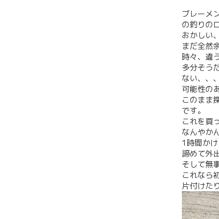
ブレーメ
の釣りの
おかしい
まだ全然
時々、違
多分そう
ない、、
可能性の
このまま
です。
これを買
なんやか
1時間か
諦めて外
そして無
これなら
片付けた