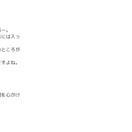
パー。
ちには入っ
いところが
ますよね。
習を心がけ