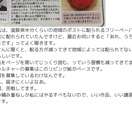
紙は、滋賀県半分くらいの地域のポストに配られるフリーペー
庭に配れられていたんですけど、最近お伺いすると「あれ、う
たです」ってよく聞きます。
さんに聞くと、配る方が減ってきて地域によっては配られてな
らしいです。
紙をページを開いてじっくり読む、っていう習慣も減ってきて
カルチャーの募集はこのリビング紙がベースです。
習を募集しているわけなんです。
ん、届きにくいよなあ。
習、苦戦してます。
の積み重ねしか私にはやるすべもないので、いい作品、いい講
ます。