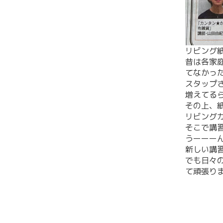
リビング
昔は各家
てなかっ
スタップ
増えてる
その上、
リビング
そこで講
うーーー
新しい講
でも日々
て頑張り