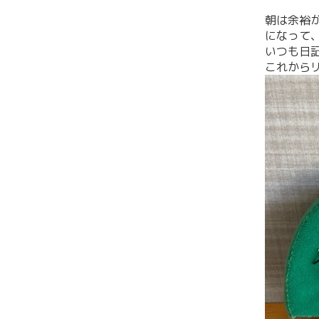
朝は余裕
になって
いつも日
これから