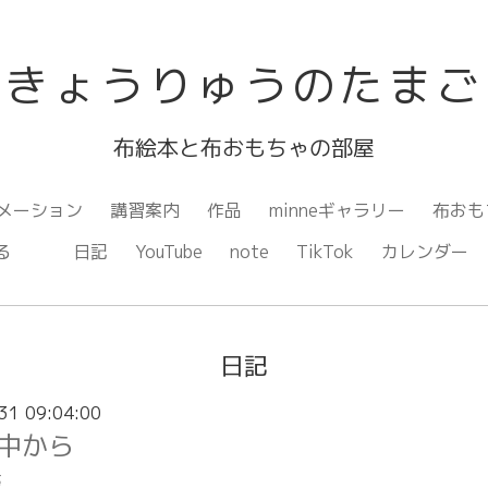
きょうりゅうのたまご
布絵本と布おもちゃの部屋
メーション
講習案内
作品
minneギャラリー
布おも
ながる
日記
YouTube
note
TikTok
カレンダー
日記
31 09:04:00
中から
事