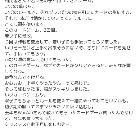
利用者さんの若い男の子が持ってきたゲーム。
UNOの進化系。
UNOのルールで、それプラス6つの棒を引いたカードの形にする、
それも1本だけ動かしていいっていうルール。
とても頭を使います。
このカードゲーム、2回目。
若い子に惨敗。
今回は作戦を変更して、若い子にも手伝ってもらいました。
いけそーだけど上手く出来そうにない時、さりげにカードを見せ
て、手伝ってもらう。
かなり隣の青年に助けてもらった。
このカードゲーム、なぜかカードがクリアできると、みんなが嬉
しくなる。
競争なんですけどね。
おおおお、上手くやったやん、って感じで。
そして終わった後、脳がスッキリしました。
いいカードゲームや。
双子にもちょっとルールを変えて一緒にやってみてもいいかも。
幼少期の脳ってスポンジみたいに吸い込むし。
去年もWaiWaiさんで教えてもらったカードゲーム買ったんですけ
ど、今年も買っちゃった。
クリスマスとお正月に楽しむぞー。