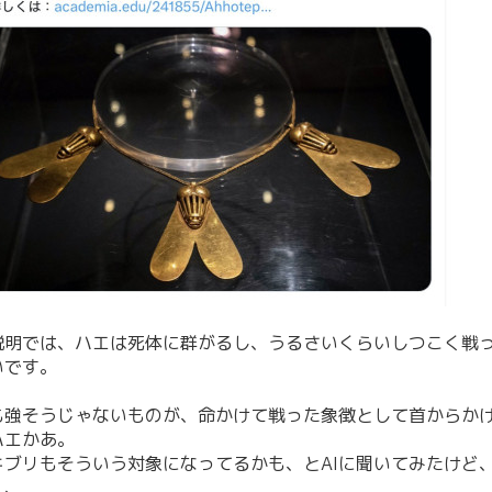
説明では、ハエは死体に群がるし、うるさいくらいしつこく戦
いです。
。
も強そうじゃないものが、命かけて戦った象徴として首からか
ハエかあ。
キブリもそういう対象になってるかも、とAIに聞いてみたけど
、、