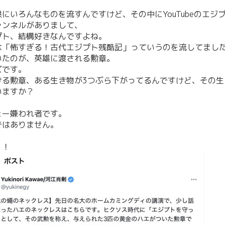
にいろんなものを流すんですけど、その中にYouTubeのエジ
ャンネルがありまして、
プト、結構好きなんですよね。
は「怖すぎる！古代エジプト残酷記」っていうのを流してまし
いたのが、英雄に渡される勲章。
ズです。
ける勲章、ある生き物が3つぶら下がってるんですけど、その生
いますか？
ょー嫌われ者です。
ではありません。
！！