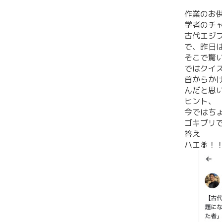
作業のお供
学者のチ
古代エジ
で、昨日
そこで驚
ではクイ
首からか
んだと思
ヒント、
今ではち
ゴキブリ
答え
ハエ🪰！