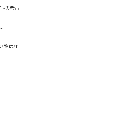
プトの考古
た。
き物はな