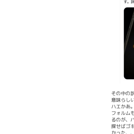
その中の
意味らし
ハエかあ
フォルム
るのが、
探せばゴ
かった、