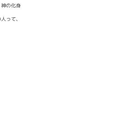
、神の化身
の人って、