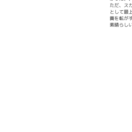
ただ、ス
として最
糞を転が
素晴らし