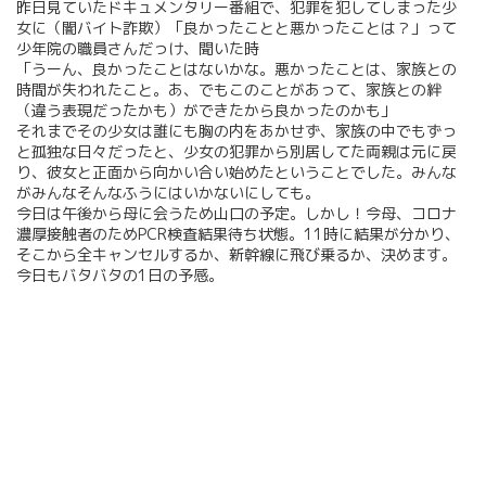
昨日見ていたドキュメンタリー番組で、犯罪を犯してしまった少
女に（闇バイト詐欺）「良かったことと悪かったことは？」って
少年院の職員さんだっけ、聞いた時
「うーん、良かったことはないかな。悪かったことは、家族との
時間が失われたこと。あ、でもこのことがあって、家族との絆
（違う表現だったかも）ができたから良かったのかも」
それまでその少女は誰にも胸の内をあかせず、家族の中でもずっ
と孤独な日々だったと、少女の犯罪から別居してた両親は元に戻
り、彼女と正面から向かい合い始めたということでした。みんな
がみんなそんなふうにはいかないにしても。
今日は午後から母に会うため山口の予定。しかし！今母、コロナ
濃厚接触者のためPCR検査結果待ち状態。11時に結果が分かり、
そこから全キャンセルするか、新幹線に飛び乗るか、決めます。
今日もバタバタの1日の予感。