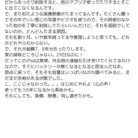
だからあっさり削除すると、他のアプリで使ってたりするとそこ
に出てこなくなるんです。
で、また似たような画像映像がたまってるんです。たくさん撮っ
てその中でいい感じの写真やビデオを使うので、その時使わなか
った他のを丁寧に削除してたらいいんだけど、それを面倒でして
ないのが、どんどんたまる原因。
それを数ヶ月、いや数年経ってる今整理しようと思っても、どれ
がどれやらわからない。
で、それが結構7、8年分あったりします。
家の掃除どころじゃない。29日なのに！
だってこのiPadは携帯、外出時の連絡も引き受けてくれてるわけ
なので、すぐにバッテリーが無くなるとなると困るんだなあ。
原点に戻って、そもそも容量はいっぱいなのか調べてみると、ま
だまだ余裕がある状態でした。
こ、ここじゃなかった。。。はじめにやれよ（心の声）
使ってもう6年になるから寿命かも。
それにしても、画像、映像、消し過ぎたかも。