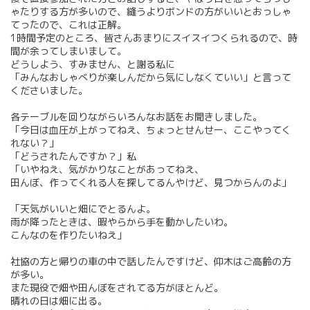
ゃたりする方が多いので、縫うよりボンドの方がいいとおっしゃ
てったので、これは正解。
1時間予定のところ、皆さんあまりにスイスイつくられるので、時
間が余ってしまいまして。
どうしよう、すみません、と謝る私に
「みんなおしゃべりが楽しんだから気にしなくていい」と言って
くださいました。
各テーブルを回りながらいろんなお話をお聞きしました。
「今日は血圧が上がってねえ、ちょっとせんせー、ここやってく
れない？」
「どうされたんですか？」私
「いやねえ、気がかりなことがあってねえ、
田んぼ、作ってくれる人を探してるんやけど、見つからんのよ」
「天気がいいと畑にでとるんよ。
雨が降ったときは、暇やらから手を動かしたいわ。
こんなのを作りたいねえ」
社協の方と帰りの車の中で話したんですけど、仰木はご高齢の方
が多い。
また現役で畑や田んぼをされてる方がほとんど。
晴れの日は畑に出る。