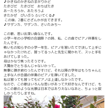
🎵かきねのかきねのまがりかど
たきびだ たきびだ おちばたき
あーたろうか、あたろうよ
きたかぜ ぴいぷう ふいてくる🎵
この後、2番にさざんかが出てきます。
🎵サザンカ、サザンカ、さいたみち〜
この歌、思い出深い曲なんです。
小学一年の小学校の合唱祭？の時、私、この曲でピアノ伴奏をし
たんです。
怖いもの知らずの小学一年生、ピアノを習いたてで決して上手じ
ゃなかったけれど、習ってるっ人と先生に聞かれて、スッと手を
あげてしまった。
母はかなり焦ったそうです。
大舞台でとちるんじゃないかって。
無事に弾き終わったんですけど、それ以降の学年はもうちゃんと
上手な人が合唱の伴奏のピアノを弾いてました。
私は習っても習ってもピアノは上達しなかったです。
なので、この歌はいろんな思いがあって大好きなんですけど、も
うこの歌のような光景は日本ではありえないなあと、ちょっと寂
しかったりしますね。