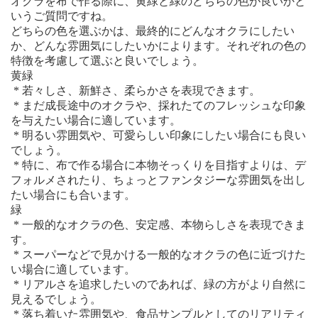
オクラを布で作る際に、黄緑と緑のどちらの色が良いかと
いうご質問ですね。
どちらの色を選ぶかは、最終的にどんなオクラにしたい
か、どんな雰囲気にしたいかによります。それぞれの色の
特徴を考慮して選ぶと良いでしょう。
黄緑
* 若々しさ、新鮮さ、柔らかさを表現できます。
* まだ成長途中のオクラや、採れたてのフレッシュな印象
を与えたい場合に適しています。
* 明るい雰囲気や、可愛らしい印象にしたい場合にも良い
でしょう。
* 特に、布で作る場合に本物そっくりを目指すよりは、デ
フォルメされたり、ちょっとファンタジーな雰囲気を出し
たい場合にも合います。
緑
* 一般的なオクラの色、安定感、本物らしさを表現できま
す。
* スーパーなどで見かける一般的なオクラの色に近づけた
い場合に適しています。
* リアルさを追求したいのであれば、緑の方がより自然に
見えるでしょう。
* 落ち着いた雰囲気や、食品サンプルとしてのリアリティ