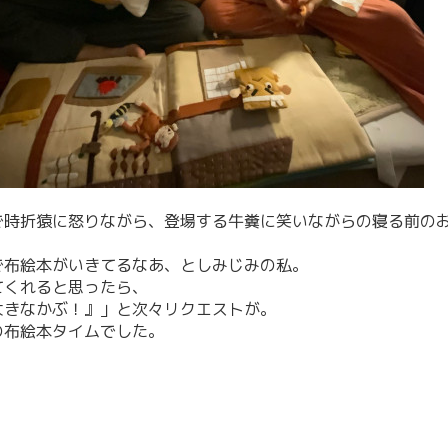
で時折猿に怒りながら、登場する牛糞に笑いながらの寝る前の
で布絵本がいきてるなあ、としみじみの私。
てくれると思ったら、
大きなかぶ！』」と次々リクエストが。
の布絵本タイムでした。