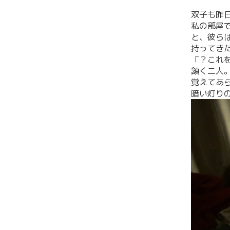
双子も昨
私の部屋
と、彼ら
持ってき
「？これ
頷く二人
覚えてあ
暗い灯り