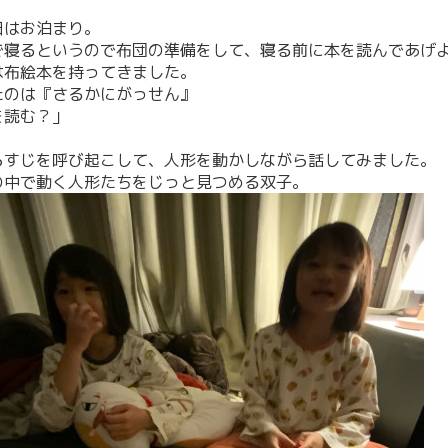
日はお泊まり。
で寝るというので布団の準備をして、寝る前に本を読んであげ
は布絵本を持ってきました。
たのは『さるかにがっせん』
を読む？」
。
らすじを呼び起こして、人形を動かしながら話してみました。
の中で動く人形たちをじっと見つめる双子。