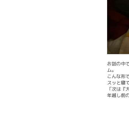
お話の中
ム。
こんな形
スッと寝
「次は『
年越し前