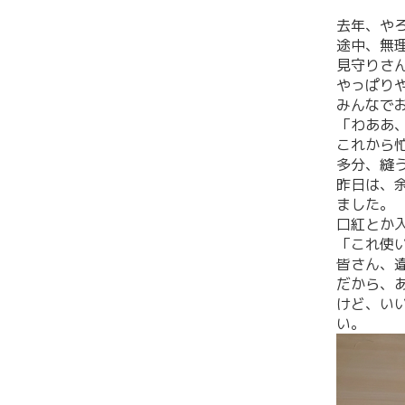
去年、や
途中、無
見守りさ
やっぱり
みんなで
「わああ
これから
多分、縫
昨日は、
ました。
口紅とか
「これ使
皆さん、
だから、
けど、い
い。