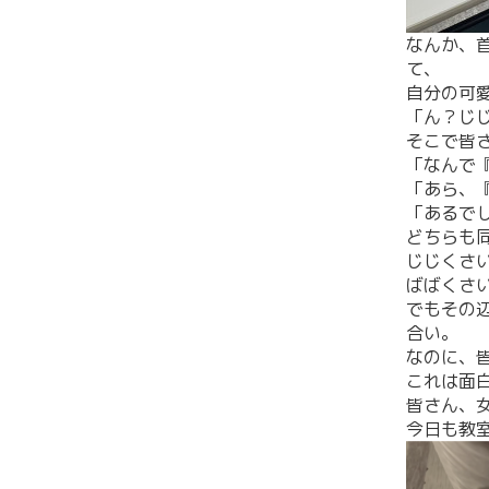
なんか、
て、
自分の可
「ん？じ
そこで皆
「なんで
「あら、
「あるで
どちらも
じじくさ
ばばくさ
でもその
合い。
なのに、
これは面
皆さん、
今日も教