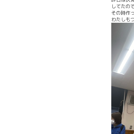
してたの
その時作
わたしも