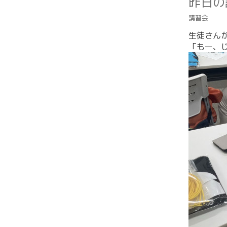
昨日の
講習会
生徒さん
「もー、