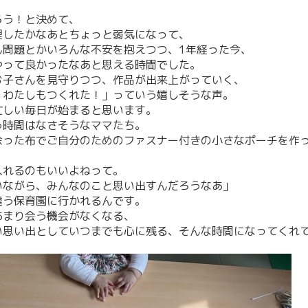
ろう！と決めて、
理したかなあとちょっと弱気になって、
ん問題とかいろんな不安を抱えつつ、1年経った今、
やって良かったなあと思える時間でした。
お子さんを見守りつつ、作品が出来上がっていく、
、わたしもつくれた！」っていう嬉しそうな声。
忙しい毎日が始まると思います。
う時間はなさそうなママたち。
余った布でご自分のためのファスナー付きの小さなポーチを作
入れるのもいいよねって。
いながら、みんなのこと思い出すんだろうなあ」
違う保育園に行かれるんです。
あまり会う機会がなくなる、
い思い出としていつまでも心に残る、そんな時間になってくれ