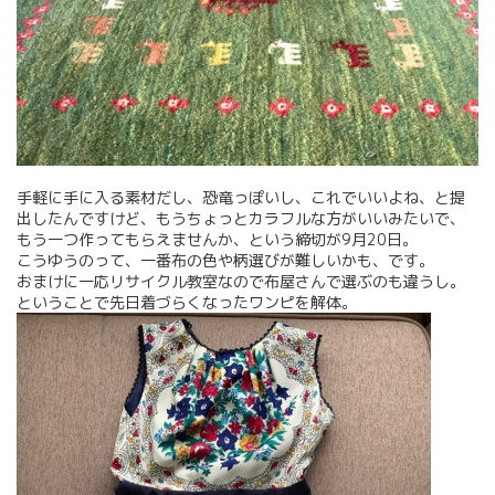
手軽に手に入る素材だし、恐竜っぽいし、これでいいよね、と提
出したんですけど、もうちょっとカラフルな方がいいみたいで、
もう一つ作ってもらえませんか、という締切が9月20日。
こうゆうのって、一番布の色や柄選びが難しいかも、です。
おまけに一応リサイクル教室なので布屋さんで選ぶのも違うし。
ということで先日着づらくなったワンピを解体。